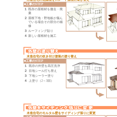
■工事のSTEP
１
既存の屋根材を撤去・廃
棄
２
屋根下地・野地板が傷ん
でいる場合その部分の補
修
３
ルーフィング貼り
４
新しい屋根材を施工
木造住宅の吹き付け塗装の塗り替え
■工事のSTEP
１
既存の外壁を高圧洗浄
２
目地シール打ち替え
３
下地シーラー塗り
４
上塗り（2～3回）
木造住宅のモルタル壁をサイディング張りに変更