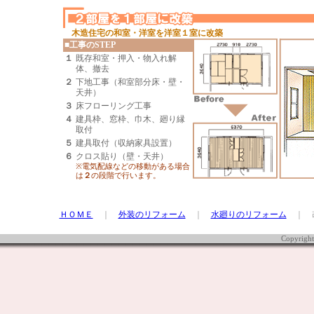
木造住宅の和室・洋室を洋室１室に改築
■工事のSTEP
１
既存和室・押入・物入れ解
体、撤去
２
下地工事（和室部分床・壁・
天井）
３
床フローリング工事
４
建具枠、窓枠、巾木、廻り縁
取付
５
建具取付（収納家具設置）
６
クロス貼り（壁・天井）
※電気配線などの移動がある場合
は
２
の段階で行います。
ＨＯＭＥ
｜
外装のリフォーム
｜
水廻りのリフォーム
｜ 
Copyrigh