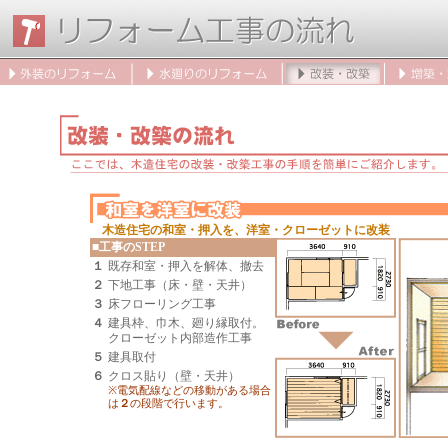
木造住宅の和室・押入を、洋室・クローゼットに改装
■工事のSTEP
１
既存和室・押入を解体、撤去
２
下地工事（床・壁・天井）
３
床フローリング工事
４
建具枠、巾木、廻り縁取付。
クローゼット内部造作工事
５
建具取付
６
クロス貼り（壁・天井）
※電気配線などの移動がある場合
は
２
の段階で行います。