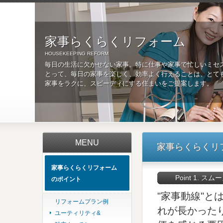
家事らくらくリフォーム
HOUSEKEEPING REFORM
毎日の生活に欠かせない家事。特に仕事や家事で忙しいミセ
とって、毎日の家事を楽しく、効率よく行えることは、とて
家事をラクに、スピーディにする住まいをご提案します。
MENU
家事らくらくリ
家事らくらくリフォーム
Point 1. 
のポイント
"家事動線"
リフォームプラン例
れが長かった
ユーティリティ&