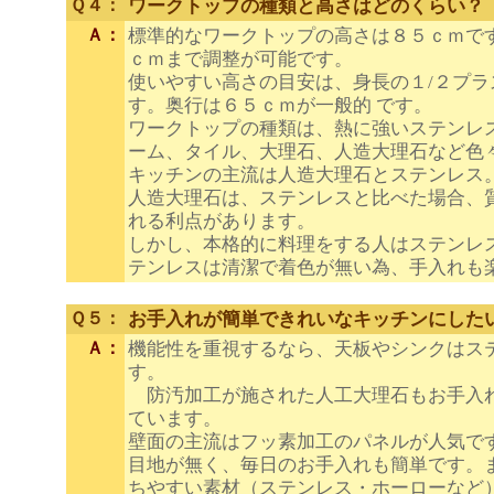
Ｑ４：
ワークトップの種類と高さはどのくらい？
Ａ：
標準的なワークトップの高さは８５ｃｍで
ｃｍまで調整が可能です。
使いやすい高さの目安は、身長の１/２プ
す。奥行は６５ｃｍが一般的 です。
ワークトップの種類は、熱に強いステンレ
ーム、タイル、大理石、人造大理石など色
キッチンの主流は人造大理石とステンレス
人造大理石は、ステンレスと比べた場合、
れる利点があります。
しかし、本格的に料理をする人はステンレ
テンレスは清潔で着色が無い為、手入れも
Ｑ５：
お手入れが簡単できれいなキッチンにした
Ａ：
機能性を重視するなら、天板やシンクはス
す。
防汚加工が施された人工大理石もお手入
ています。
壁面の主流はフッ素加工のパネルが人気で
目地が無く、毎日のお手入れも簡単です。
ちやすい素材（ステンレス・ホーローなど