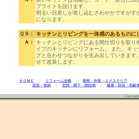
プライトを設けます。
明るい日差しが差し込むさわやかですがす
になります。
Ｑ９：
キッチンとリビングを一体感のあるものに
Ａ：
キッチンとリビングにある間仕切りを取り
イプのキッチンにリフォーム。 また、キッ
グと合わせつながりを生み出していきます
せて改装します。
ＨＯＭＥ
｜
リフォーム全般
｜
屋根・外装・エクステリア
｜ 
居室・収納
｜
玄関・廊下・階段他
｜
健康・防音・高齢
Copyrigh