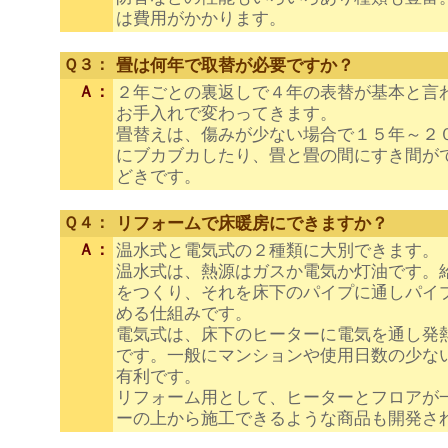
は費用がかかります。
Ｑ３：
畳は何年で取替が必要ですか？
Ａ：
２年ごとの裏返しで４年の表替が基本と言
お手入れで変わってきます。
畳替えは、傷みが少ない場合で１５年～２
にブカブカしたり、畳と畳の間にすき間が
どきです。
Ｑ４：
リフォームで床暖房にできますか？
Ａ：
温水式と電気式の２種類に大別できます。
温水式は、熱源はガスか電気か灯油です。
をつくり、それを床下のパイプに通しパイ
める仕組みです。
電気式は、床下のヒーターに電気を通し発
です。一般にマンションや使用日数の少な
有利です。
リフォーム用として、ヒーターとフロアが
ーの上から施工できるような商品も開発さ