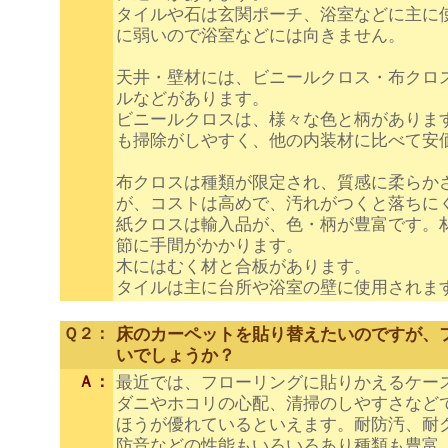
タイルや石は玄関ポーチ、浴室などに主に
に弱いので浴室などには向きません。
天井・壁材には、ビニールクロス・布クロ
ルなどがあります。
ビニールクロスは、様々な色と柄がありま
も掃除がしやすく、他の内装材に比べて安
布クロスは種類が限定され、質感に柔らか
が、コストは高めで、
汚れがつくと落ちに
紙クロスは輸入品が、色・柄が豊富です。
節に手間がかかります。
木にはむく材と合板があります。
タイルは主に台所や浴室の壁に使用されま
Ｑ２：
床のカーペットを貼り替えたいのですが、
いでしょうか？
Ａ：
最近では、フローリングに貼りかえるケー
ダニやホコリの心配、清掃のしやすさなど
ほうが優れているといえます。耐防汚、耐
防音などの性能もいろいろあり種類も豊富