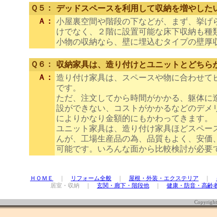
Ｑ５：
デッドスペースを利用して収納を増やした
Ａ：
小屋裏空間や階段の下などが、まず、挙げ
けでなく、２階に設置可能な床下収納も種
小物の収納なら、壁に埋込むタイプの壁厚
Ｑ６：
収納家具は、造り付けとユニットとどちら
Ａ：
造り付け家具は、スペースや物に合わせて
です。
ただ、注文してから時間がかかる、躯体に
設ができない、コストがかかるなどのデメ
によりかなり金額的にもかわってきます。
ユニット家具は、造り付け家具ほどスペー
んが、工場生産品の為、品質もよく、安価
可能です。いろんな面から比較検討が必要
ＨＯＭＥ
｜
リフォーム全般
｜
屋根・外装・エクステリア
｜
居室・収納 ｜
玄関・廊下・階段他
｜
健康・防音・高齢
Copyrigh