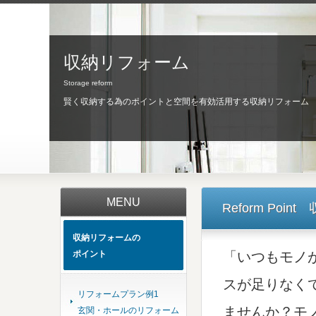
収納リフォーム
Storage reform
賢く収納する為のポイントと空間を有効活用する収納リフォーム
MENU
Reform Po
収納リフォームの
ポイント
「いつもモノ
スが足りなく
リフォームプラン例1
ませんか？モ
玄関・ホールのリフォーム