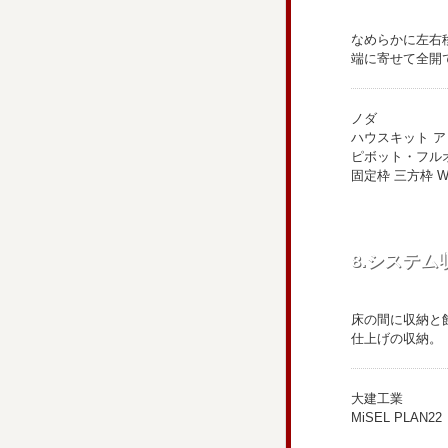
なめらかに左右
端に寄せて全開
ノダ
ハウスキット ア
ピボット・フル
固定枠 三方枠 W1
8.システム
床の間に収納と
仕上げの収納。
大建工業
MiSEL PLAN22