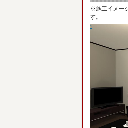
※施工イメー
す。
1