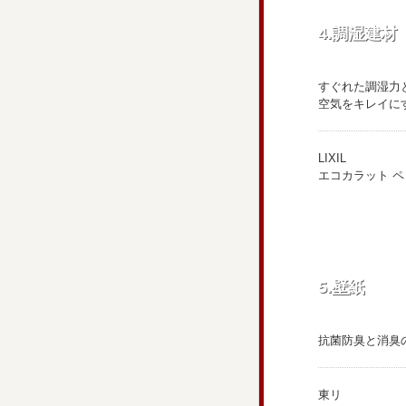
4.調湿建材
すぐれた調湿力
空気をキレイに
LIXIL
エコカラット 
5.壁紙
抗菌防臭と消臭
東リ