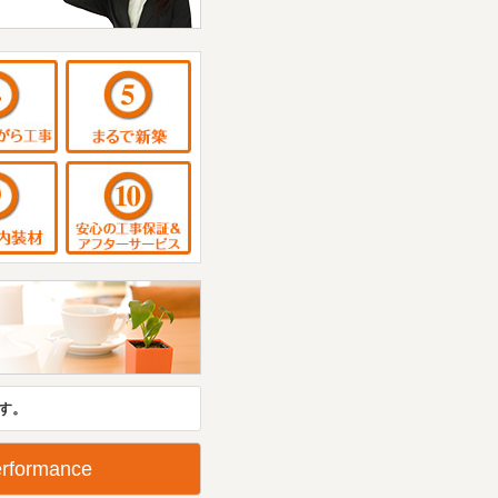
MENU 4
MENU 5
MENU 9
MENU 10
す。
rformance