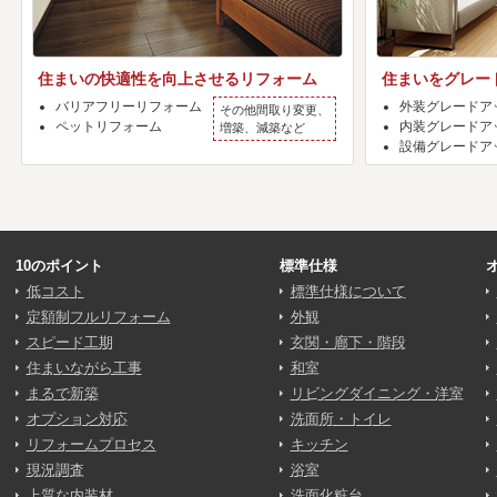
住まいの快適性を向上させるリフォーム
住まいをグレー
バリアフリーリフォーム
外装グレードア
その他間取り変更、
ペットリフォーム
内装グレードア
増築、減築など
設備グレードア
10のポイント
標準仕様
低コスト
標準仕様について
定額制フルリフォーム
外観
スピード工期
玄関・廊下・階段
住まいながら工事
和室
まるで新築
リビングダイニング・洋室
オプション対応
洗面所・トイレ
リフォームプロセス
キッチン
現況調査
浴室
上質な内装材
洗面化粧台