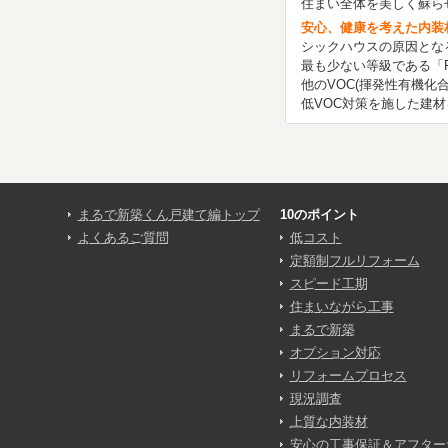
住まい全体を美しく蘇ら
安心、健康を考えた内装
シックハウスの原因とな
最も少ない等級である「F
他のVOC(揮発性有機化
低VOC対策を施した建
まるで新築くん戸建て編トップ
10のポイント
よくあるご質問
低コスト
定額制フルリフォーム
スピード工期
住まいながら工事
まるで新築
オプション対応
リフォームプロセス
現況調査
上質な内装材
安心の工事保証＆アフター